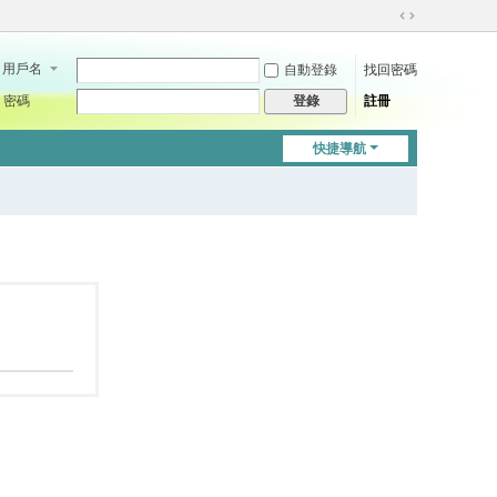
切
換
用戶名
自動登錄
找回密碼
到
寬
密碼
註冊
登錄
版
快捷導航