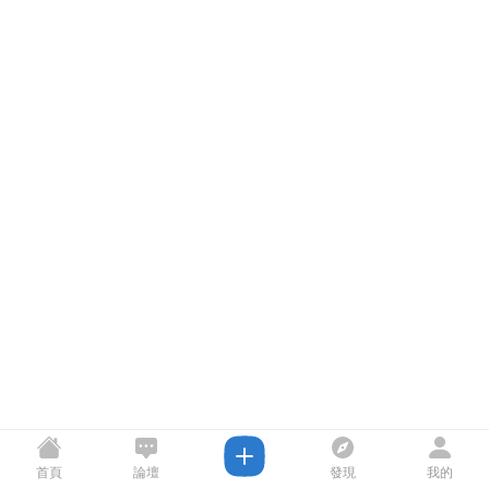
首頁
論壇
發現
我的