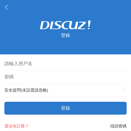
登錄
安全提問(未設置請忽略)
登錄
還沒有註冊？
找回密碼