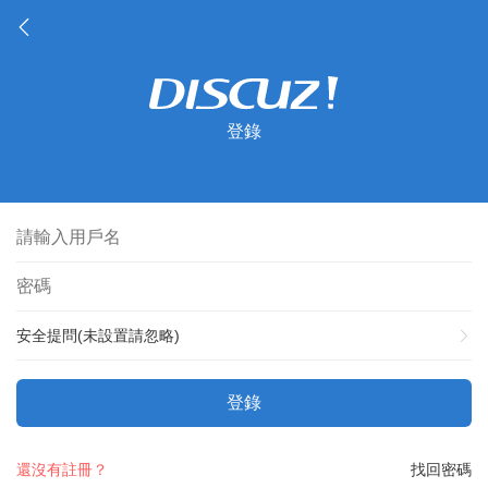
登錄
安全提問(未設置請忽略)
登錄
還沒有註冊？
找回密碼