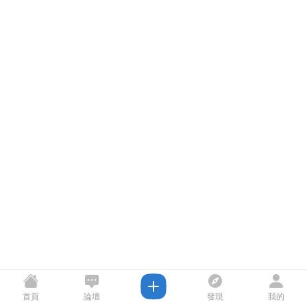
首頁
論壇
發現
我的