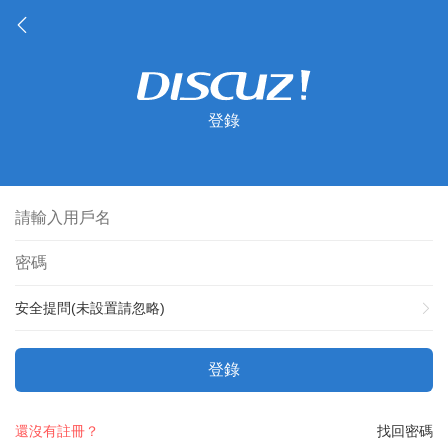
登錄
安全提問(未設置請忽略)
登錄
還沒有註冊？
找回密碼