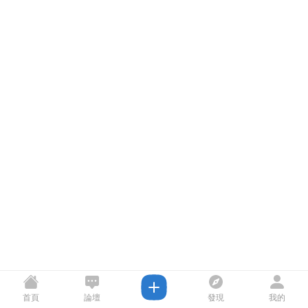
首頁
論壇
發現
我的