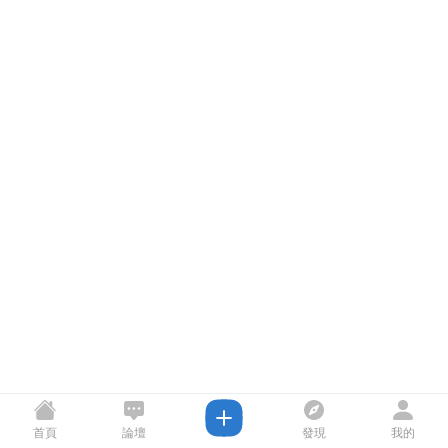
首頁
論壇
發現
我的