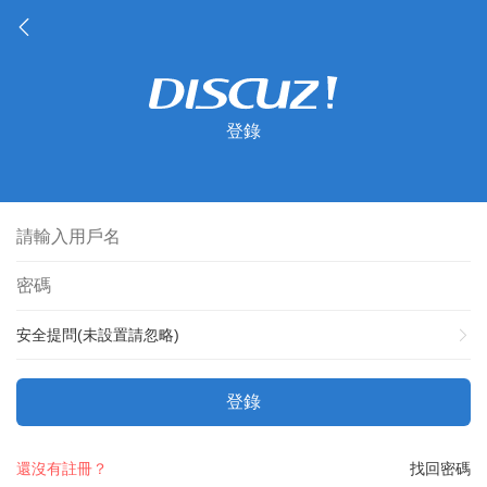
登錄
安全提問(未設置請忽略)
登錄
還沒有註冊？
找回密碼