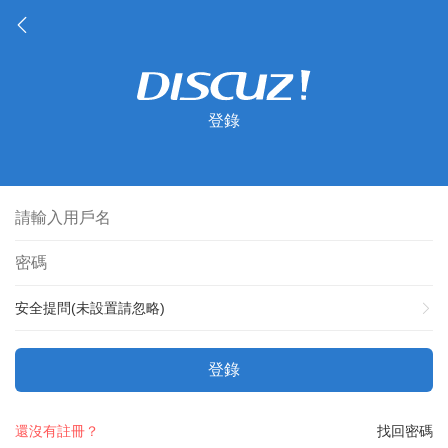
登錄
安全提問(未設置請忽略)
登錄
還沒有註冊？
找回密碼