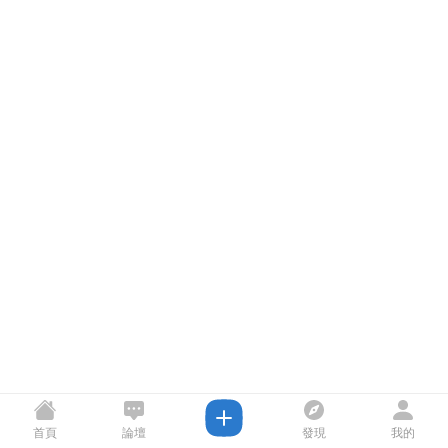
首頁
論壇
發現
我的