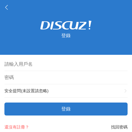
登錄
安全提問(未設置請忽略)
登錄
還沒有註冊？
找回密碼