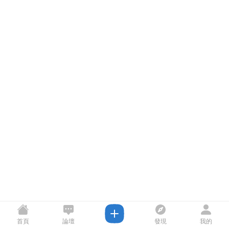
首頁
論壇
發現
我的