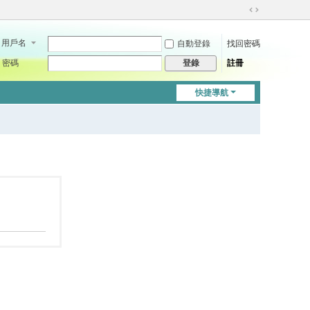
切
換
用戶名
自動登錄
找回密碼
到
寬
密碼
註冊
登錄
版
快捷導航