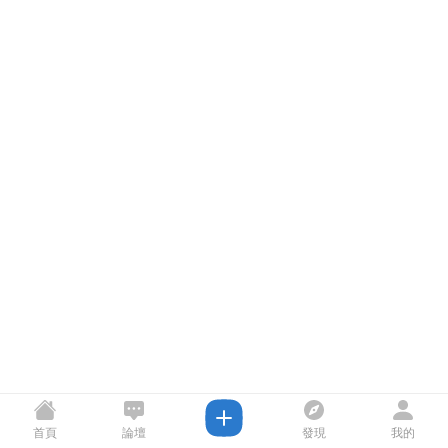
首頁
論壇
發現
我的