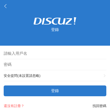
登錄
安全提問(未設置請忽略)
登錄
還沒有註冊？
找回密碼