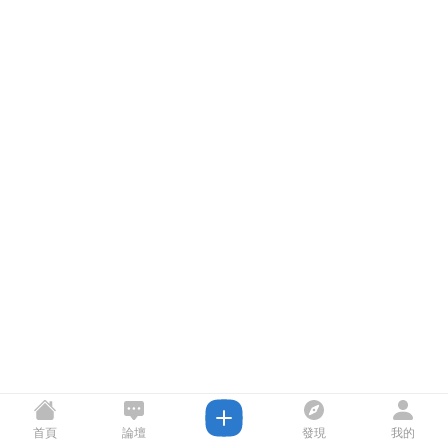
首頁
論壇
發現
我的