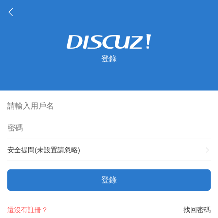
登錄
安全提問(未設置請忽略)
登錄
還沒有註冊？
找回密碼