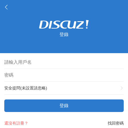
登錄
安全提問(未設置請忽略)
登錄
還沒有註冊？
找回密碼