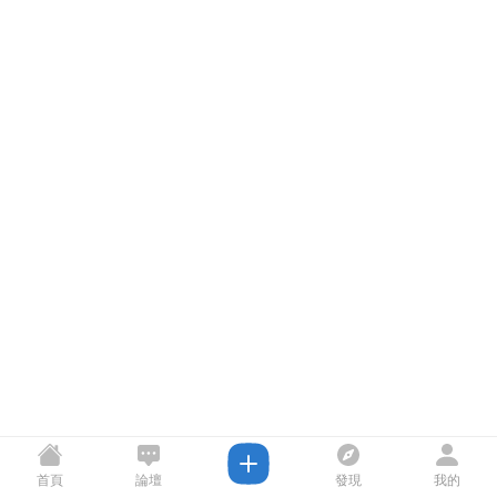
首頁
論壇
發現
我的