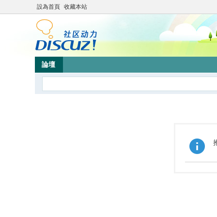
設為首頁
收藏本站
論壇