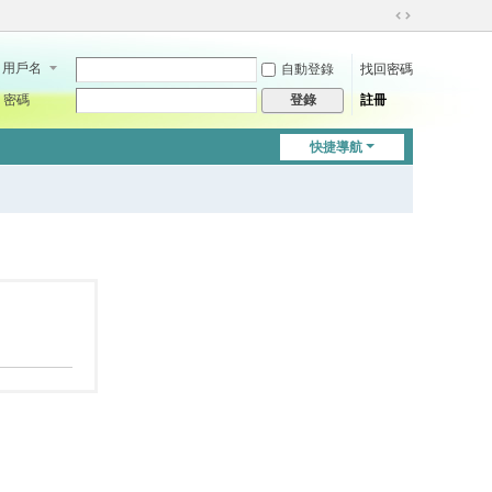
切
換
用戶名
自動登錄
找回密碼
到
寬
密碼
註冊
登錄
版
快捷導航