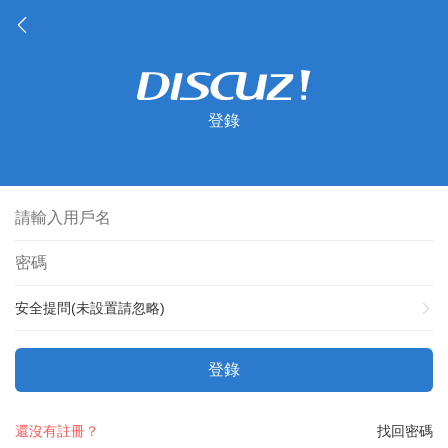
登錄
安全提問(未設置請忽略)
登錄
還沒有註冊？
找回密碼