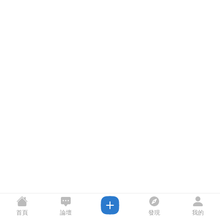
首頁
論壇
發現
我的