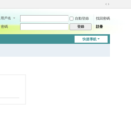
切
換
用戶名
自動登錄
找回密碼
到
寬
密碼
註冊
登錄
版
快捷導航