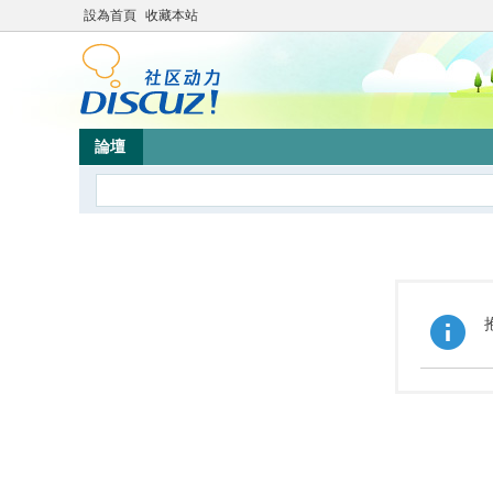
設為首頁
收藏本站
論壇