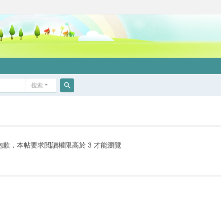
搜索
搜
索
抱歉，本帖要求閲讀權限高於 3 才能瀏覽