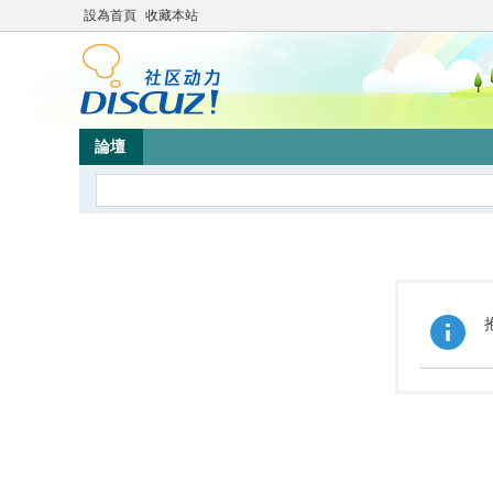
設為首頁
收藏本站
論壇