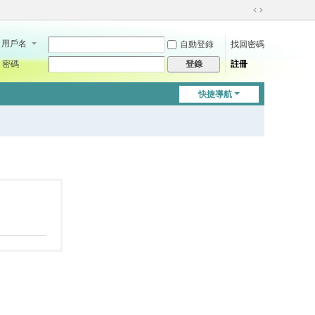
切
換
用戶名
自動登錄
找回密碼
到
寬
密碼
註冊
登錄
版
快捷導航