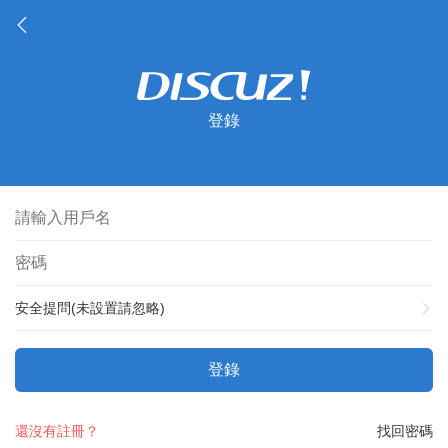
登錄
安全提問(未設置請忽略)
登錄
還沒有註冊？
找回密碼