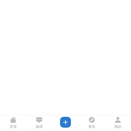
首頁
論壇
發現
我的