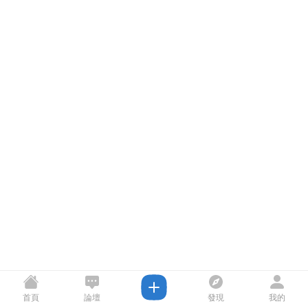
首頁
論壇
發現
我的