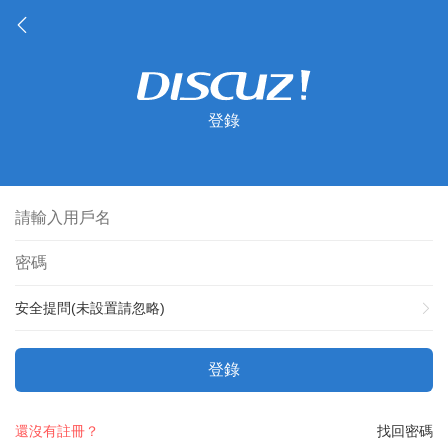
登錄
安全提問(未設置請忽略)
登錄
還沒有註冊？
找回密碼