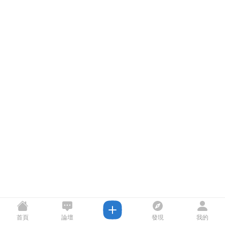
首頁
論壇
發現
我的