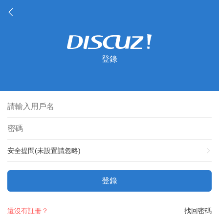
登錄
安全提問(未設置請忽略)
登錄
還沒有註冊？
找回密碼