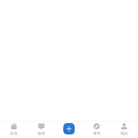
首頁
論壇
發現
我的