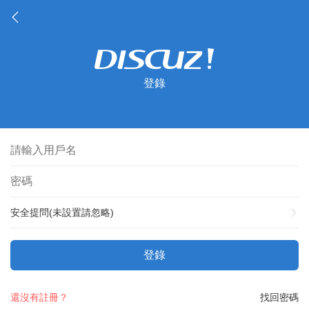
登錄
安全提問(未設置請忽略)
登錄
還沒有註冊？
找回密碼