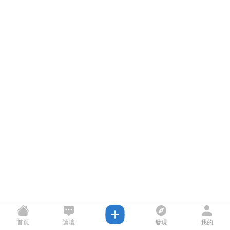
首頁
論壇
發現
我的