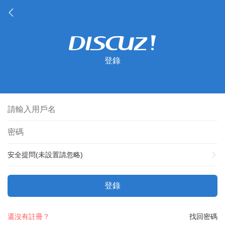
登錄
安全提問(未設置請忽略)
登錄
還沒有註冊？
找回密碼