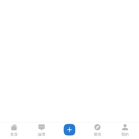
首頁
論壇
發現
我的