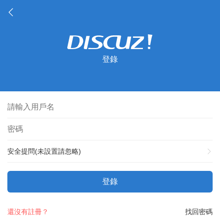
登錄
安全提問(未設置請忽略)
登錄
還沒有註冊？
找回密碼