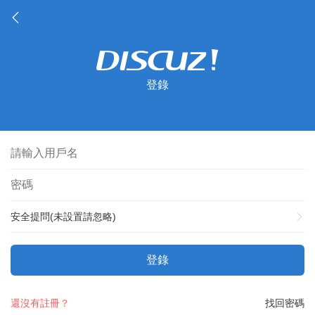
登錄
安全提問(未設置請忽略)
登錄
還沒有註冊？
找回密碼