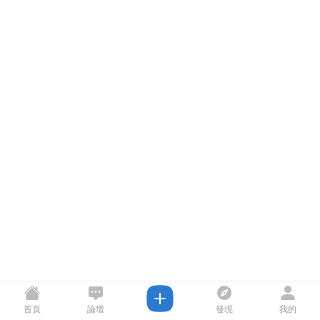
首頁
論壇
發現
我的