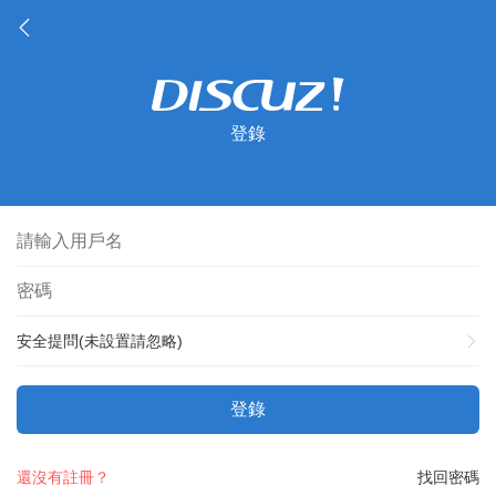
登錄
安全提問(未設置請忽略)
登錄
還沒有註冊？
找回密碼