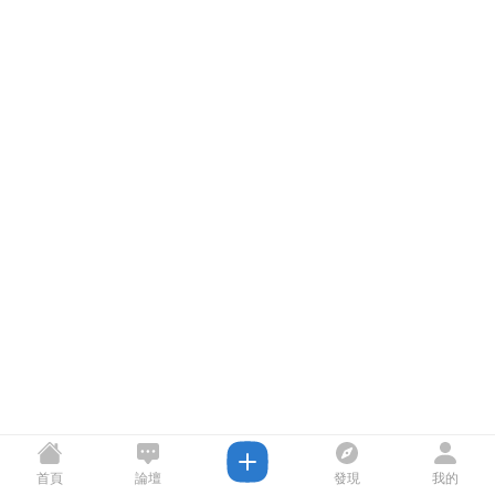
首頁
論壇
發現
我的