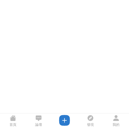
首頁
論壇
發現
我的