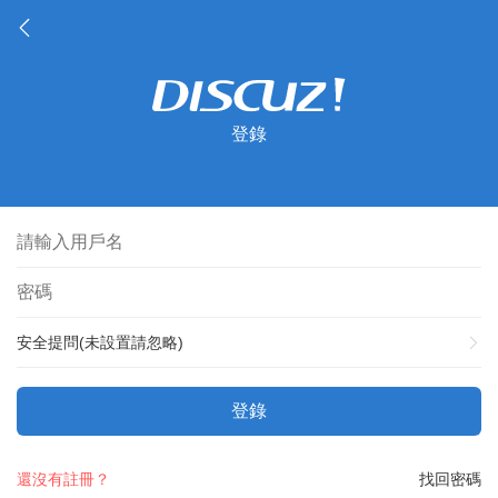
登錄
安全提問(未設置請忽略)
登錄
還沒有註冊？
找回密碼