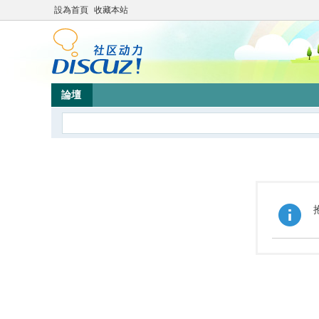
設為首頁
收藏本站
論壇