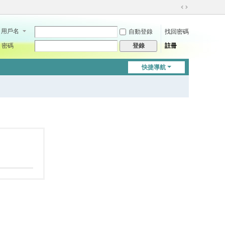
切
換
用戶名
自動登錄
找回密碼
到
寬
密碼
註冊
登錄
版
快捷導航