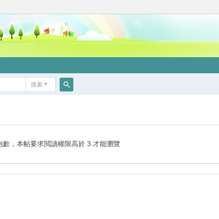
搜索
搜
索
抱歉，本帖要求閲讀權限高於 3 才能瀏覽