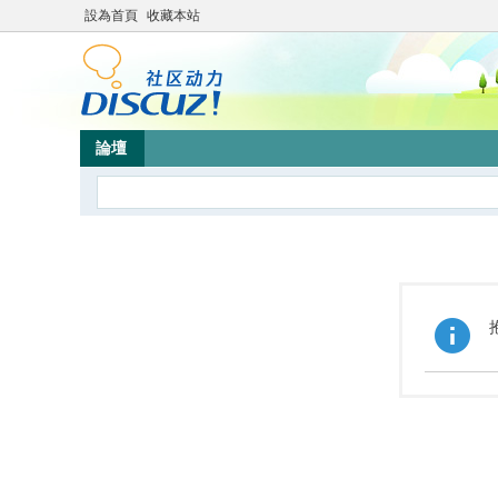
設為首頁
收藏本站
論壇