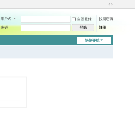
切
換
用戶名
自動登錄
找回密碼
到
寬
密碼
註冊
登錄
版
快捷導航