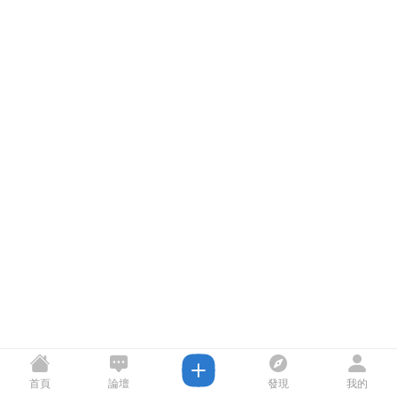
首頁
論壇
發現
我的