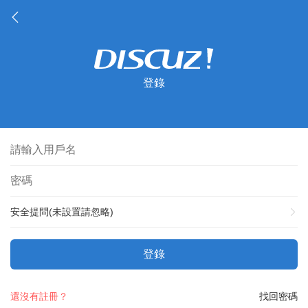
登錄
安全提問(未設置請忽略)
登錄
還沒有註冊？
找回密碼