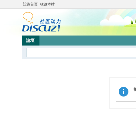
設為首頁
收藏本站
論壇