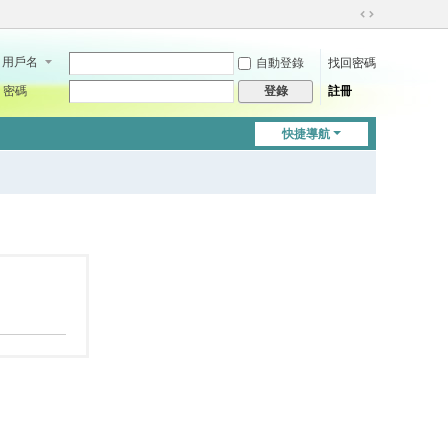
切
換
用戶名
自動登錄
找回密碼
到
寬
密碼
註冊
登錄
版
快捷導航