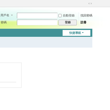
切
換
用戶名
自動登錄
找回密碼
到
寬
密碼
註冊
登錄
版
快捷導航