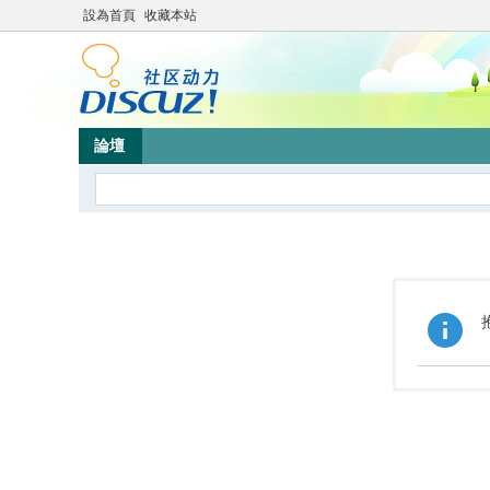
設為首頁
收藏本站
論壇