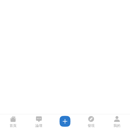
首頁
論壇
發現
我的