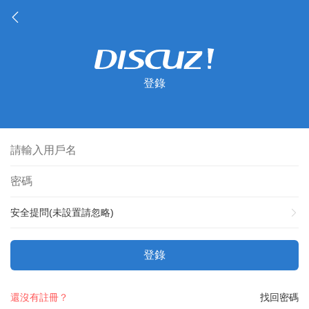
登錄
安全提問(未設置請忽略)
登錄
還沒有註冊？
找回密碼