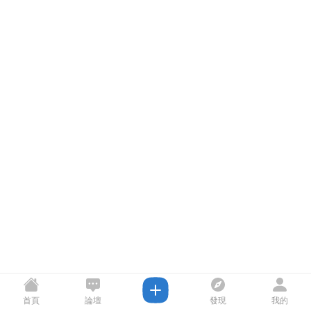
首頁
論壇
發現
我的