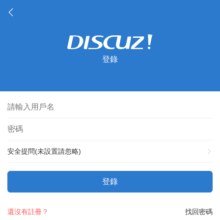
登錄
安全提問(未設置請忽略)
登錄
還沒有註冊？
找回密碼