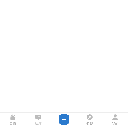
首頁
論壇
發現
我的