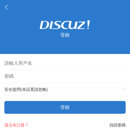
登錄
安全提問(未設置請忽略)
登錄
還沒有註冊？
找回密碼