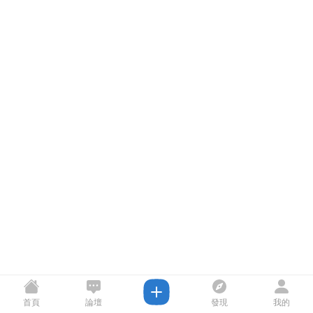
首頁
論壇
發現
我的