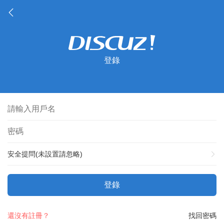
登錄
安全提問(未設置請忽略)
登錄
還沒有註冊？
找回密碼