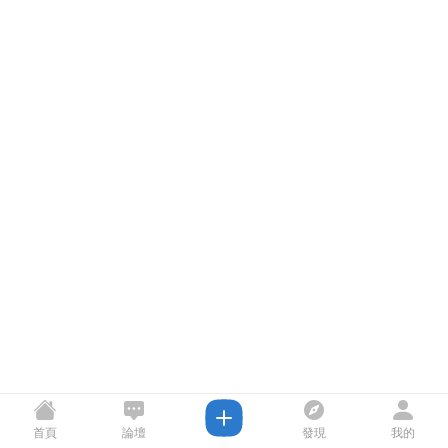
首頁
論壇
發現
我的