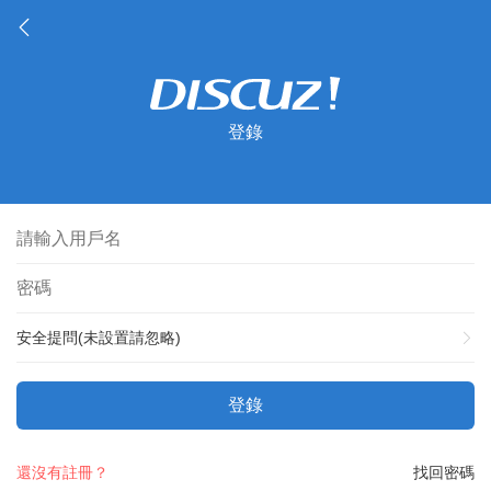
登錄
安全提問(未設置請忽略)
登錄
還沒有註冊？
找回密碼