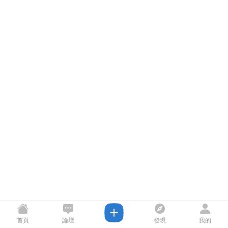
首頁
論壇
發現
我的