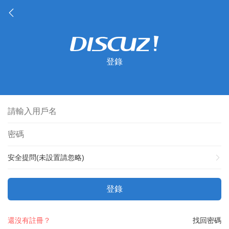
登錄
安全提問(未設置請忽略)
登錄
還沒有註冊？
找回密碼