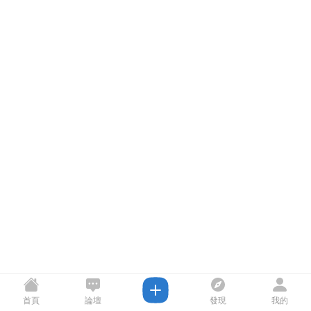
首頁
論壇
發現
我的