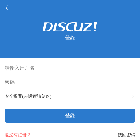
登錄
安全提問(未設置請忽略)
登錄
還沒有註冊？
找回密碼