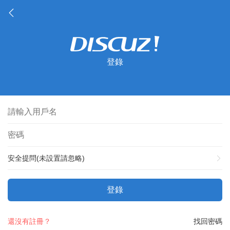
登錄
安全提問(未設置請忽略)
登錄
還沒有註冊？
找回密碼