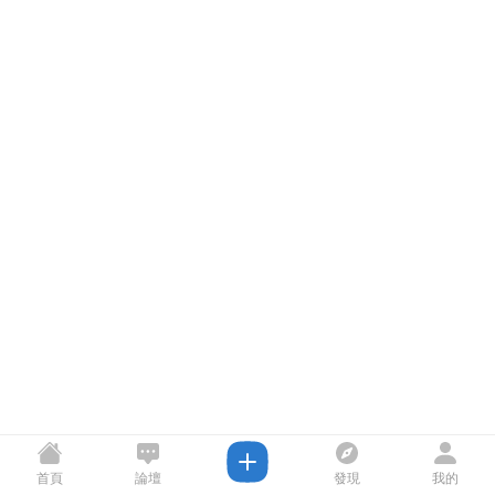
首頁
論壇
發現
我的