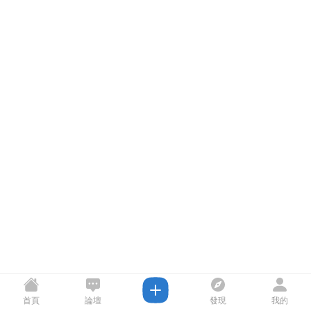
首頁
論壇
發現
我的