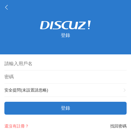
登錄
安全提問(未設置請忽略)
登錄
還沒有註冊？
找回密碼