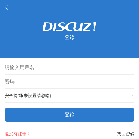
登錄
安全提問(未設置請忽略)
登錄
還沒有註冊？
找回密碼