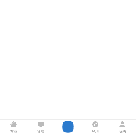
首頁
論壇
發現
我的