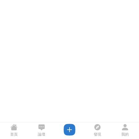
首頁
論壇
發現
我的