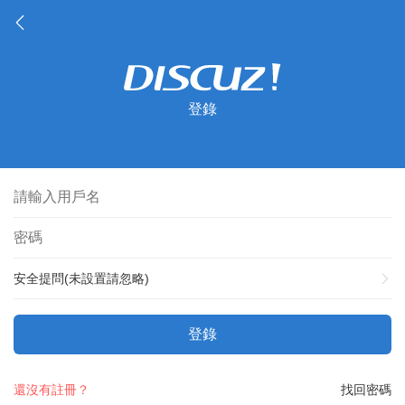
登錄
安全提問(未設置請忽略)
登錄
還沒有註冊？
找回密碼