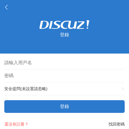
登錄
安全提問(未設置請忽略)
登錄
還沒有註冊？
找回密碼