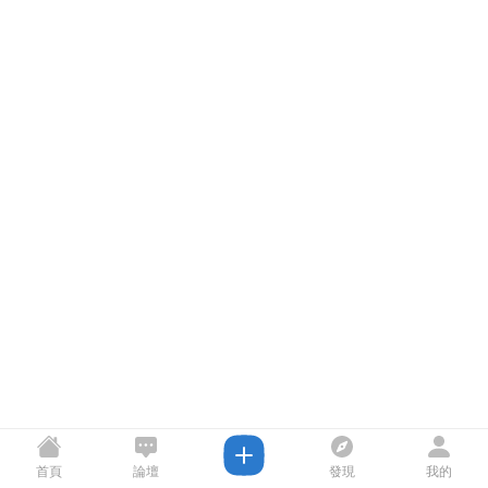
首頁
論壇
發現
我的