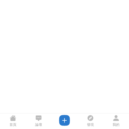
首頁
論壇
發現
我的