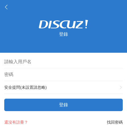
登錄
安全提問(未設置請忽略)
登錄
還沒有註冊？
找回密碼