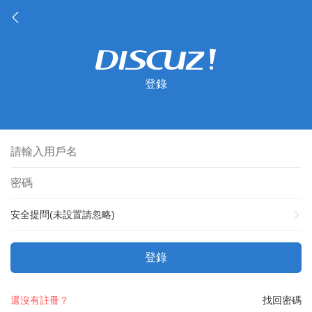
登錄
安全提問(未設置請忽略)
登錄
還沒有註冊？
找回密碼