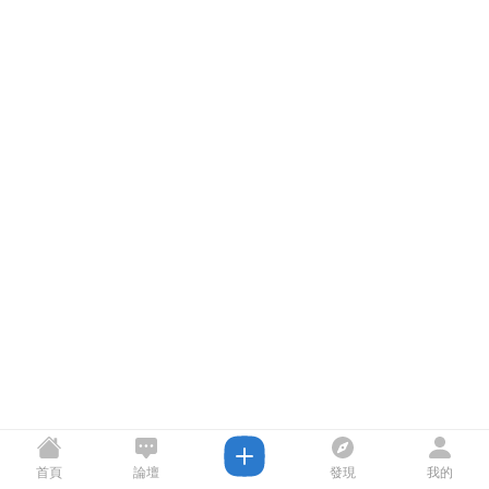
首頁
論壇
發現
我的