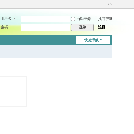
切
換
用戶名
自動登錄
找回密碼
到
寬
密碼
註冊
登錄
版
快捷導航