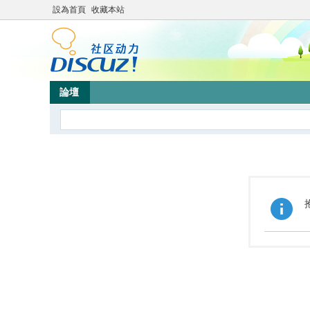
設為首頁
收藏本站
論壇