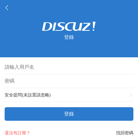
登錄
安全提問(未設置請忽略)
登錄
還沒有註冊？
找回密碼