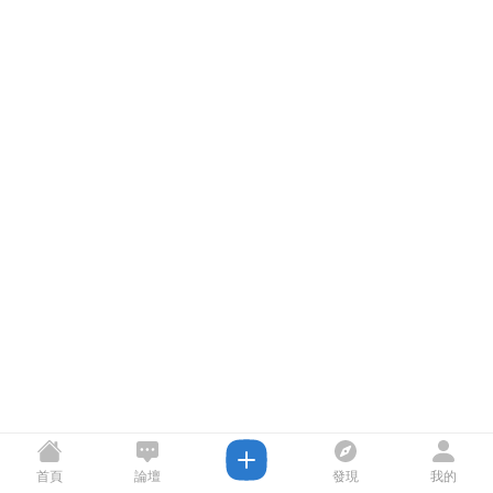
首頁
論壇
發現
我的