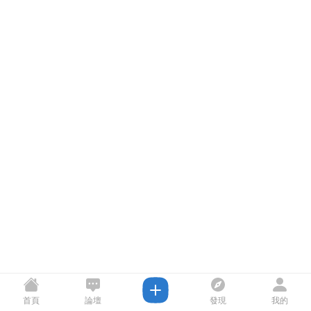
首頁
論壇
發現
我的