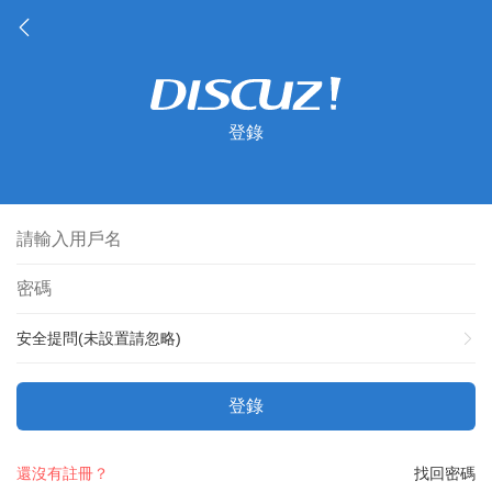
登錄
安全提問(未設置請忽略)
登錄
還沒有註冊？
找回密碼