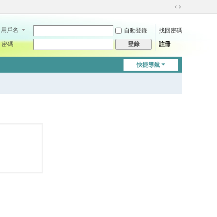
切
換
用戶名
自動登錄
找回密碼
到
寬
密碼
註冊
登錄
版
快捷導航