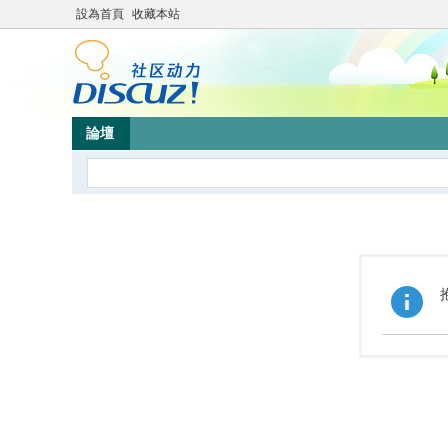
設為首頁
收藏本站
論壇