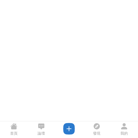
首頁
論壇
發現
我的