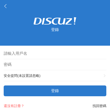
登錄
安全提問(未設置請忽略)
登錄
還沒有註冊？
找回密碼