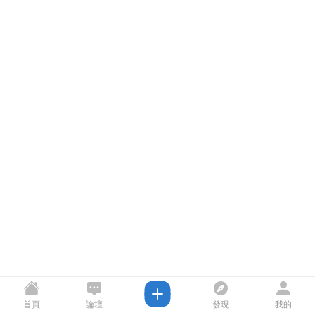
首頁
論壇
發現
我的