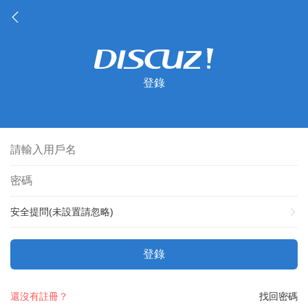
登錄
安全提問(未設置請忽略)
登錄
還沒有註冊？
找回密碼