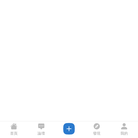
首頁
論壇
發現
我的