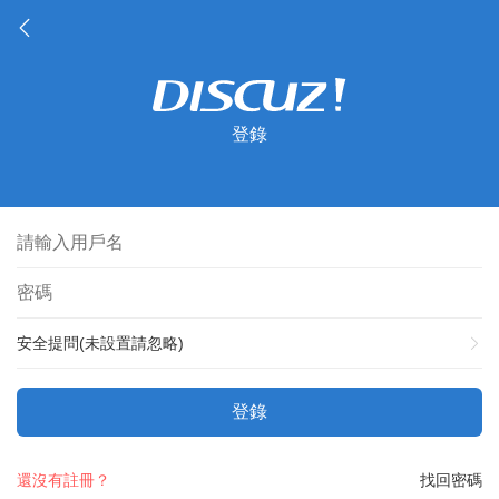
登錄
安全提問(未設置請忽略)
登錄
還沒有註冊？
找回密碼